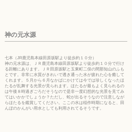
神の元水源
七本（JR鹿児島本線田原坂駅より徒歩約１０分）
神の元水源は、ＪＲ鹿児島本線田原坂駅より徒歩約１０分で行け
る距離にあります。ＪＲ田原坂駅と玉東町二俣の間那知山のふも
とです。非常に水質がきれいで透き通った水が疲れた心を癒して
くれます。５月から６月なかばにかけては今では珍しくなったほ
たるが乱舞する光景が見られます。ほたるが最もよく見られるの
は午後８時過ぎごろだそうなので是非一度幻想的な光景を見てみ
てはいかかでしょうか？ただし、蛇が出るそうなので注意しなが
らほたるを鑑賞してください。ここの水は稲作時期になると、田
んぼのかんがい用水としても利用されてるそうです。